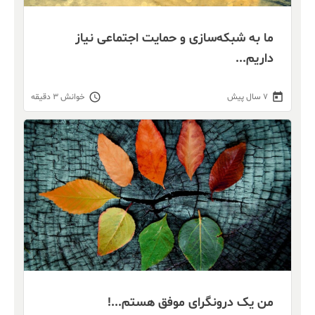
ما به شبکه‌سازی و حمایت اجتماعی نیاز
داریم...
schedule
today
۷ سال پیش
خوانش ۳ دقیقه
من یک درونگرای موفق هستم...!