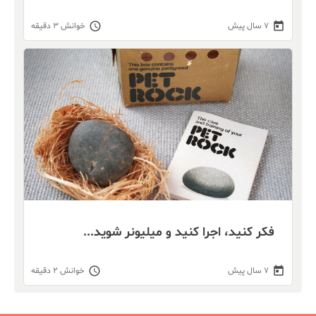
schedule
today
۷ سال پیش
خوانش ۳ دقیقه
فکر کنید، اجرا کنید و میلیونر شوید...
schedule
today
۷ سال پیش
خوانش ۲ دقیقه